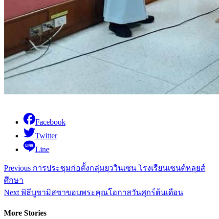
Facebook
Twitter
Line
Continue
Previous
การประชุมก่อตั้งกลุ่มยุววินเซน โรงเรียนเซนต์หลุยส์
Reading
ศึกษา
Next
พิธีบูชามิสซาขอบพระคุณโอกาสวันศุกร์ต้นเดือน
More Stories