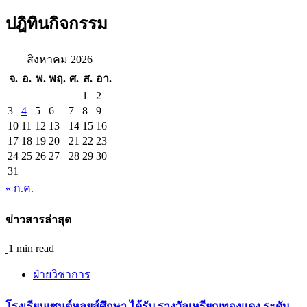
สำหรับ:
ปฎิทินกิจกรรม
สิงหาคม 2026
จ.
อ.
พ.
พฤ.
ศ.
ส.
อา.
1
2
3
4
5
6
7
8
9
10
11
12
13
14
15
16
17
18
19
20
21
22
23
24
25
26
27
28
29
30
31
« ก.ค.
ข่าวสารล่าสุด
1 min read
ฝ่ายวิชาการ
โรงเรียนเซนต์หลุยส์ศึกษา ได้รับ รางวัลเหรียญทองแดง ระดับ