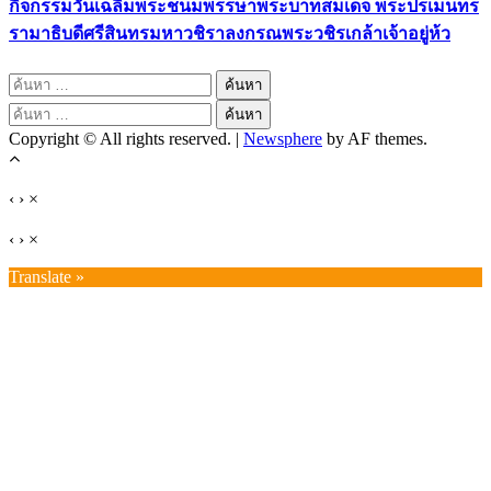
กิจกรรมวันเฉลิมพระชนมพรรษาพระบาทสมเด็จ พระปรเมนทร
รามาธิบดีศรีสินทรมหาวชิราลงกรณพระวชิรเกล้าเจ้าอยู่ห้ว
ค้นหา
สำหรับ:
ค้นหา
Copyright © All rights reserved.
|
Newsphere
by AF themes.
สำหรับ:
‹
›
×
‹
›
×
Translate »