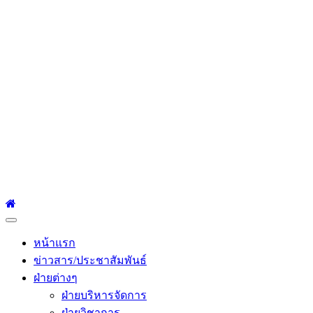
โรงเรียนเซนต์หลุยส์
ศึกษา
โรงเรียนเซนต์หลุยส์ศึกษา 23 ถนนสาทรใต้ แขวงยานนาวา เขต
สาทร กรุงเทพมหานคร 10120 Tel:0-2212-4500-1, 0-2672-3408
Fax:0-2672-3409
Primary
Menu
หน้าแรก
ข่าวสาร/ประชาสัมพันธ์
ฝ่ายต่างๆ
ฝ่ายบริหารจัดการ
ฝ่ายวิชาการ