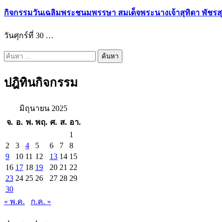
กิจกรรมวันเฉลิมพระชนมพรรษา สมเด็จพระนางเจ้าสุทิดา พัชรส
วันศุกร์ที่ 30 …
ค้นหา
สำหรับ:
ปฎิทินกิจกรรม
มิถุนายน 2025
จ.
อ.
พ.
พฤ.
ศ.
ส.
อา.
1
2
3
4
5
6
7
8
9
10
11
12
13
14
15
16
17
18
19
20
21
22
23
24
25
26
27
28
29
30
« พ.ค.
ก.ค. »