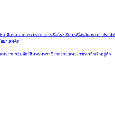
ดับภูมิภาค จากการประกวด “หนึ่งโรงเรียน หนึ่งนวัตกรรม” ประจำป
ัยยาเสพติด
รามาธิบดีศรีสินทรมหาวชิราลงกรณพระวชิรเกล้าเจ้าอยู่ห้ว
ร กรุงเทพมหานคร 10120 Tel:0-2212-4500-1, 0-2672-3408 Fax:0