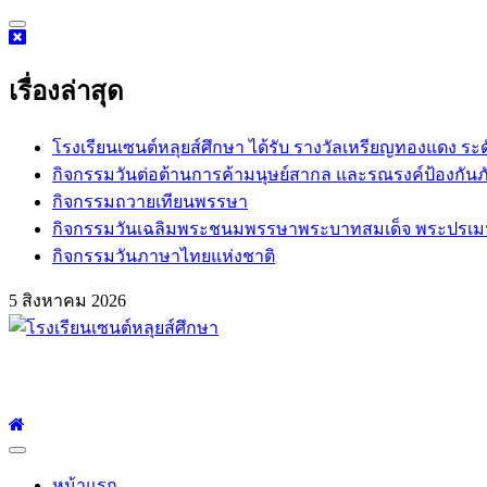
Skip
to
content
เรื่องล่าสุด
โรงเรียนเซนต์หลุยส์ศึกษา ได้รับ รางวัลเหรียญทองแดง ระ
กิจกรรม​วันต่อต้านการค้ามนุษย์สากล และรณรงค์ป้องกันภ
กิจกรรมถวายเทียนพรรษา
กิจกรรมวันเฉลิมพระชนมพรรษาพระบาทสมเด็จ พระปรเมนทร
กิจกรรมวันภาษาไทยแห่งชาติ
5 สิงหาคม 2026
โรงเรียนเซนต์หลุยส์ศึกษา
โรงเรียนเซนต์หลุยส์ศึกษา 23 ถนนสาทรใต้ แขวงยานนาวา เขตสาท
Primary
Menu
หน้าแรก