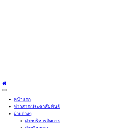
โรงเรียนเซนต์หลุยส์
ศึกษา
โรงเรียนเซนต์หลุยส์ศึกษา 23 ถนนสาทรใต้ แขวงยานนาวา เขต
สาทร กรุงเทพมหานคร 10120 Tel:0-2212-4500-1, 0-2672-3408
Fax:0-2672-3409
Primary
Menu
หน้าแรก
ข่าวสาร/ประชาสัมพันธ์
ฝ่ายต่างๆ
ฝ่ายบริหารจัดการ
ฝ่ายวิชาการ