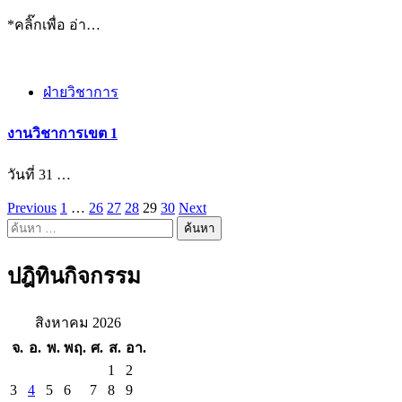
*คลิ๊กเพื่อ อ่า…
ฝ่ายวิชาการ
งานวิชาการเขต 1
วันที่ 31 …
Previous
1
…
26
27
28
29
30
Next
แนะแนว
ค้นหา
เรื่อง
สำหรับ:
ปฎิทินกิจกรรม
สิงหาคม 2026
จ.
อ.
พ.
พฤ.
ศ.
ส.
อา.
1
2
3
4
5
6
7
8
9