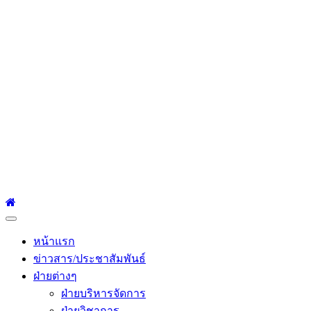
โรงเรียนเซนต์หลุยส์
ศึกษา
โรงเรียนเซนต์หลุยส์ศึกษา 23 ถนนสาทรใต้ แขวงยานนาวา เขต
สาทร กรุงเทพมหานคร 10120 Tel:0-2212-4500-1, 0-2672-3408
Fax:0-2672-3409
Primary
Menu
หน้าแรก
ข่าวสาร/ประชาสัมพันธ์
ฝ่ายต่างๆ
ฝ่ายบริหารจัดการ
ฝ่ายวิชาการ