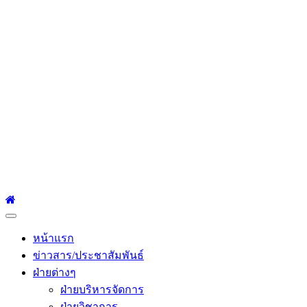
โรงเรียนเซนต์หลุยส์
ศึกษา
โรงเรียนเซนต์หลุยส์ศึกษา 23 ถนนสาทรใต้ แขวงยานนาวา เขต
สาทร กรุงเทพมหานคร 10120 Tel:0-2212-4500-1, 0-2672-3408
Fax:0-2672-3409
Primary
Menu
หน้าแรก
ข่าวสาร/ประชาสัมพันธ์
ฝ่ายต่างๆ
ฝ่ายบริหารจัดการ
ฝ่ายวิชาการ