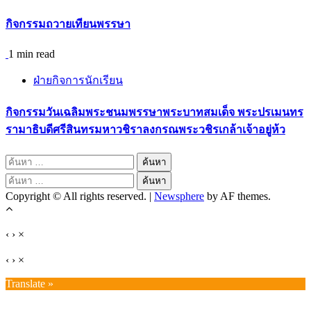
กิจกรรมถวายเทียนพรรษา
1 min read
ฝ่ายกิจการนักเรียน
กิจกรรมวันเฉลิมพระชนมพรรษาพระบาทสมเด็จ พระปรเมนทร
รามาธิบดีศรีสินทรมหาวชิราลงกรณพระวชิรเกล้าเจ้าอยู่ห้ว
ค้นหา
สำหรับ:
ค้นหา
Copyright © All rights reserved.
|
Newsphere
by AF themes.
สำหรับ:
‹
›
×
‹
›
×
Translate »