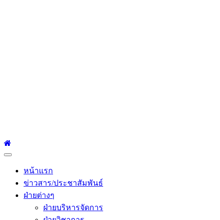
โรงเรียนเซนต์หลุยส์
ศึกษา
โรงเรียนเซนต์หลุยส์ศึกษา 23 ถนนสาทรใต้ แขวงยานนาวา เขต
สาทร กรุงเทพมหานคร 10120 Tel:0-2212-4500-1, 0-2672-3408
Fax:0-2672-3409
Primary
Menu
หน้าแรก
ข่าวสาร/ประชาสัมพันธ์
ฝ่ายต่างๆ
ฝ่ายบริหารจัดการ
ฝ่ายวิชาการ