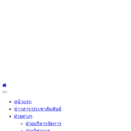
โรงเรียนเซนต์หลุยส์
ศึกษา
โรงเรียนเซนต์หลุยส์ศึกษา 23 ถนนสาทรใต้ แขวงยานนาวา เขต
สาทร กรุงเทพมหานคร 10120 Tel:0-2212-4500-1, 0-2672-3408
Fax:0-2672-3409
Primary
Menu
หน้าแรก
ข่าวสาร/ประชาสัมพันธ์
ฝ่ายต่างๆ
ฝ่ายบริหารจัดการ
ฝ่ายวิชาการ