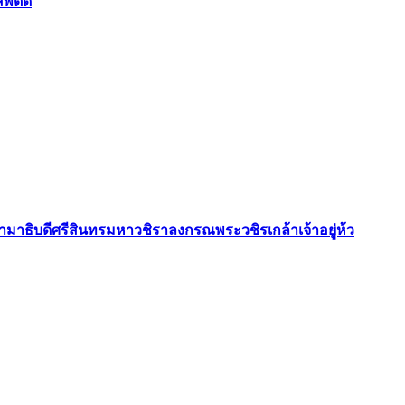
สพติด
ธิบดีศรีสินทรมหาวชิราลงกรณพระวชิรเกล้าเจ้าอยู่ห้ว