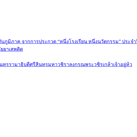
ดับภูมิภาค จากการประกวด “หนึ่งโรงเรียน หนึ่งนวัตกรรม” ประจำป
ัยยาเสพติด
รามาธิบดีศรีสินทรมหาวชิราลงกรณพระวชิรเกล้าเจ้าอยู่ห้ว
ร กรุงเทพมหานคร 10120 Tel:0-2212-4500-1, 0-2672-3408 Fax:0