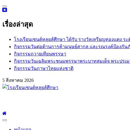
Skip
to
content
เรื่องล่าสุด
โรงเรียนเซนต์หลุยส์ศึกษา ได้รับ รางวัลเหรียญทองแดง ระ
กิจกรรม​วันต่อต้านการค้ามนุษย์สากล และรณรงค์ป้องกันภ
กิจกรรมถวายเทียนพรรษา
กิจกรรมวันเฉลิมพระชนมพรรษาพระบาทสมเด็จ พระปรเมนทร
กิจกรรมวันภาษาไทยแห่งชาติ
5 สิงหาคม 2026
โรงเรียนเซนต์หลุยส์ศึกษา
โรงเรียนเซนต์หลุยส์ศึกษา 23 ถนนสาทรใต้ แขวงยานนาวา เขตสาท
Primary
Menu
หน้าแรก