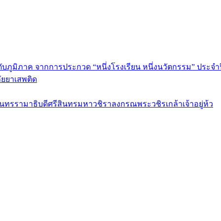
ดับภูมิภาค จากการประกวด “หนึ่งโรงเรียน หนึ่งนวัตกรรม” ประจำป
ัยยาเสพติด
รามาธิบดีศรีสินทรมหาวชิราลงกรณพระวชิรเกล้าเจ้าอยู่ห้ว
ร กรุงเทพมหานคร 10120 Tel:0-2212-4500-1, 0-2672-3408 Fax:0