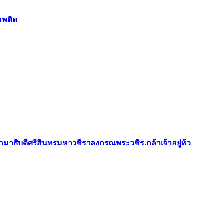
สพติด
ธิบดีศรีสินทรมหาวชิราลงกรณพระวชิรเกล้าเจ้าอยู่ห้ว