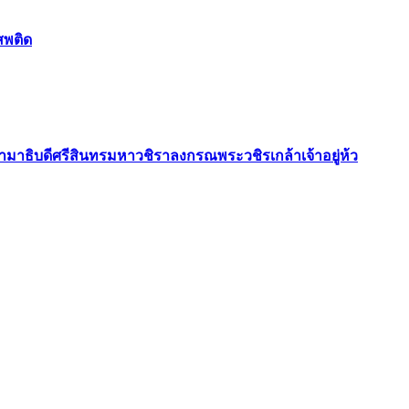
สพติด
ธิบดีศรีสินทรมหาวชิราลงกรณพระวชิรเกล้าเจ้าอยู่ห้ว