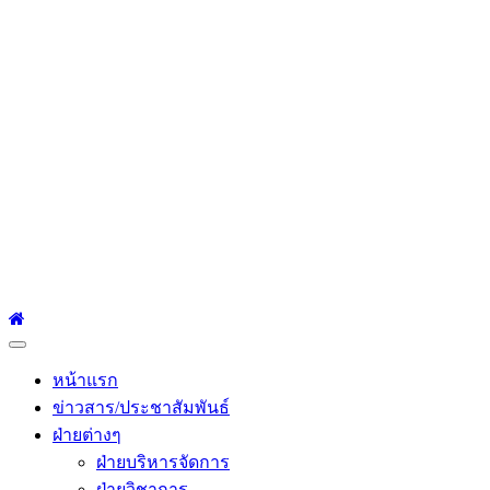
โรงเรียนเซนต์หลุยส์
ศึกษา
โรงเรียนเซนต์หลุยส์ศึกษา 23 ถนนสาทรใต้ แขวงยานนาวา เขต
สาทร กรุงเทพมหานคร 10120 Tel:0-2212-4500-1, 0-2672-3408
Fax:0-2672-3409
Primary
Menu
หน้าแรก
ข่าวสาร/ประชาสัมพันธ์
ฝ่ายต่างๆ
ฝ่ายบริหารจัดการ
ฝ่ายวิชาการ