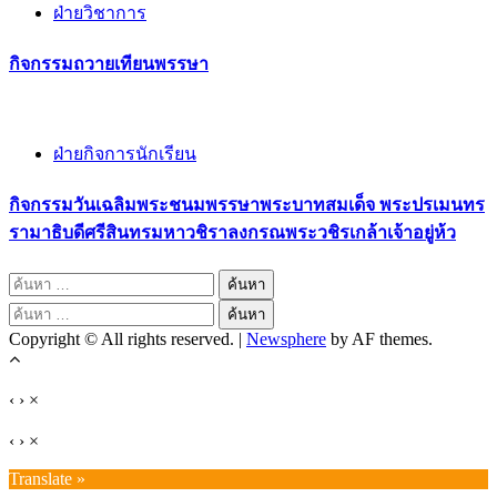
ฝ่ายวิชาการ
กิจกรรมถวายเทียนพรรษา
ฝ่ายกิจการนักเรียน
กิจกรรมวันเฉลิมพระชนมพรรษาพระบาทสมเด็จ พระปรเมนทร
รามาธิบดีศรีสินทรมหาวชิราลงกรณพระวชิรเกล้าเจ้าอยู่ห้ว
ค้นหา
สำหรับ:
ค้นหา
Copyright © All rights reserved.
|
Newsphere
by AF themes.
สำหรับ:
‹
›
×
‹
›
×
Translate »