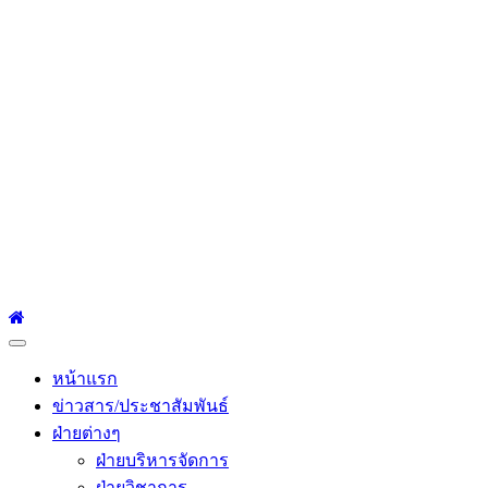
โรงเรียนเซนต์หลุยส์
ศึกษา
โรงเรียนเซนต์หลุยส์ศึกษา 23 ถนนสาทรใต้ แขวงยานนาวา เขต
สาทร กรุงเทพมหานคร 10120 Tel:0-2212-4500-1, 0-2672-3408
Fax:0-2672-3409
Primary
Menu
หน้าแรก
ข่าวสาร/ประชาสัมพันธ์
ฝ่ายต่างๆ
ฝ่ายบริหารจัดการ
ฝ่ายวิชาการ