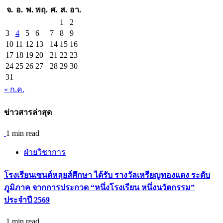
จ.
อ.
พ.
พฤ.
ศ.
ส.
อา.
1
2
3
4
5
6
7
8
9
10
11
12
13
14
15
16
17
18
19
20
21
22
23
24
25
26
27
28
29
30
31
« ก.ค.
ข่าวสารล่าสุด
1 min read
ฝ่ายวิชาการ
โรงเรียนเซนต์หลุยส์ศึกษา ได้รับ รางวัลเหรียญทองแดง ระดับ
ภูมิภาค จากการประกวด “หนึ่งโรงเรียน หนึ่งนวัตกรรม”
ประจำปี 2569
1 min read