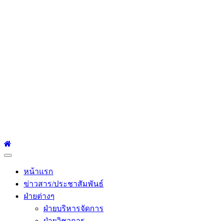
โรงเรียนเซนต์หลุยส์
ศึกษา
โรงเรียนเซนต์หลุยส์ศึกษา 23 ถนนสาทรใต้ แขวงยานนาวา เขต
สาทร กรุงเทพมหานคร 10120 Tel:0-2212-4500-1, 0-2672-3408
Fax:0-2672-3409
Primary
Menu
หน้าแรก
ข่าวสาร/ประชาสัมพันธ์
ฝ่ายต่างๆ
ฝ่ายบริหารจัดการ
ฝ่ายวิชาการ