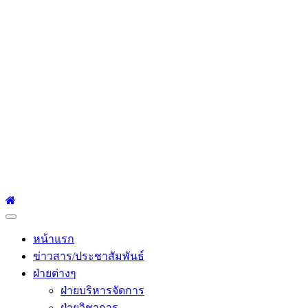
โรงเรียนเซนต์หลุยส์
ศึกษา
โรงเรียนเซนต์หลุยส์ศึกษา 23 ถนนสาทรใต้ แขวงยานนาวา เขต
สาทร กรุงเทพมหานคร 10120 Tel:0-2212-4500-1, 0-2672-3408
Fax:0-2672-3409
Primary
Menu
หน้าแรก
ข่าวสาร/ประชาสัมพันธ์
ฝ่ายต่างๆ
ฝ่ายบริหารจัดการ
ฝ่ายวิชาการ