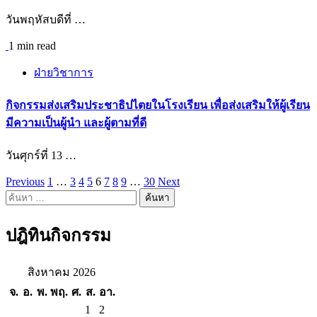
วันพฤหัสบดีที่ …
1 min read
ฝ่ายวิชาการ
กิจกรรมส่งเสริมประชาธิปไตยในโรงเรียน เพื่อส่งเสริมให้ผู้เรียน
มีความเป็นผู้นำ และผู้ตามที่ดี
วันศุกร์ที่ 13 …
Previous
1
…
3
4
5
6
7
8
9
…
30
Next
แนะแนว
ค้นหา
เรื่อง
สำหรับ:
ปฎิทินกิจกรรม
สิงหาคม 2026
จ.
อ.
พ.
พฤ.
ศ.
ส.
อา.
1
2