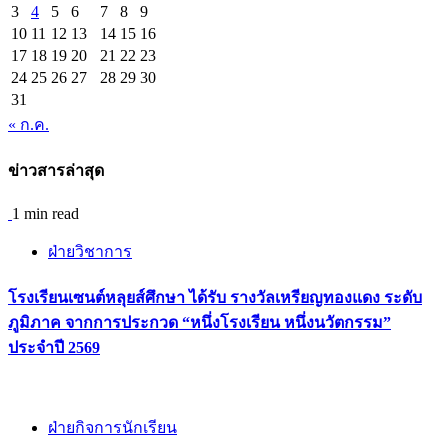
3
4
5
6
7
8
9
10
11
12
13
14
15
16
17
18
19
20
21
22
23
24
25
26
27
28
29
30
31
« ก.ค.
ข่าวสารล่าสุด
1 min read
ฝ่ายวิชาการ
โรงเรียนเซนต์หลุยส์ศึกษา ได้รับ รางวัลเหรียญทองแดง ระดับ
ภูมิภาค จากการประกวด “หนึ่งโรงเรียน หนึ่งนวัตกรรม”
ประจำปี 2569
ฝ่ายกิจการนักเรียน