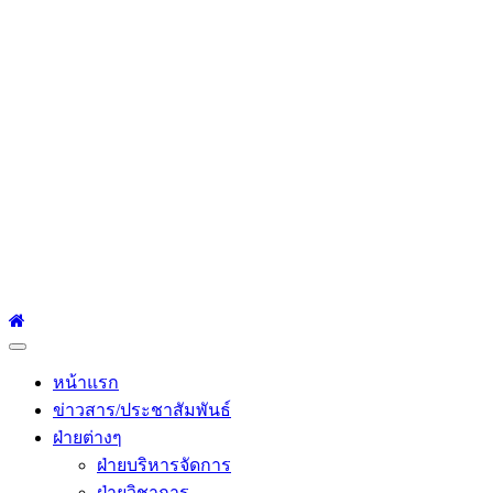
โรงเรียนเซนต์หลุยส์
ศึกษา
โรงเรียนเซนต์หลุยส์ศึกษา 23 ถนนสาทรใต้ แขวงยานนาวา เขต
สาทร กรุงเทพมหานคร 10120 Tel:0-2212-4500-1, 0-2672-3408
Fax:0-2672-3409
Primary
Menu
หน้าแรก
ข่าวสาร/ประชาสัมพันธ์
ฝ่ายต่างๆ
ฝ่ายบริหารจัดการ
ฝ่ายวิชาการ