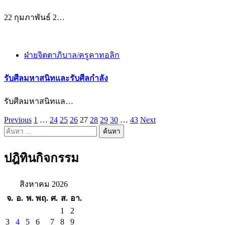
22 กุมภาพันธ์ 2…
ฝ่ายจิตตาภิบาล/ครูคาทอลิก
รับศีลมหาสนิทและรับศีลกำลัง
รับศีลมหาสนิทแล…
Previous
1
…
24
25
26
27
28
29
30
…
43
Next
แนะแนว
ค้นหา
เรื่อง
สำหรับ:
ปฎิทินกิจกรรม
สิงหาคม 2026
จ.
อ.
พ.
พฤ.
ศ.
ส.
อา.
1
2
3
4
5
6
7
8
9