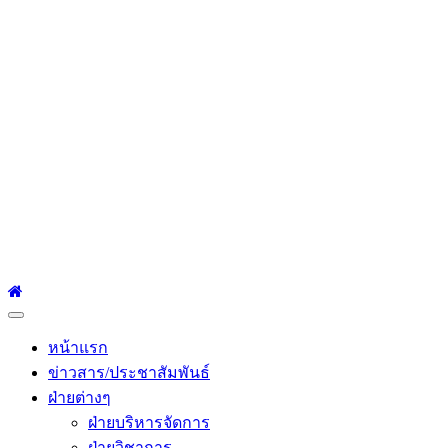
โรงเรียนเซนต์หลุยส์
ศึกษา
โรงเรียนเซนต์หลุยส์ศึกษา 23 ถนนสาทรใต้ แขวงยานนาวา เขต
สาทร กรุงเทพมหานคร 10120 Tel:0-2212-4500-1, 0-2672-3408
Fax:0-2672-3409
Primary
Menu
หน้าแรก
ข่าวสาร/ประชาสัมพันธ์
ฝ่ายต่างๆ
ฝ่ายบริหารจัดการ
ฝ่ายวิชาการ