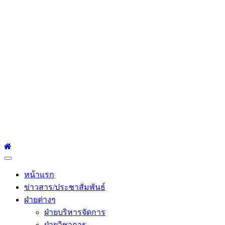
โรงเรียนเซนต์หลุยส์
ศึกษา
โรงเรียนเซนต์หลุยส์ศึกษา 23 ถนนสาทรใต้ แขวงยานนาวา เขต
สาทร กรุงเทพมหานคร 10120 Tel:0-2212-4500-1, 0-2672-3408
Fax:0-2672-3409
Primary
Menu
หน้าแรก
ข่าวสาร/ประชาสัมพันธ์
ฝ่ายต่างๆ
ฝ่ายบริหารจัดการ
ฝ่ายวิชาการ