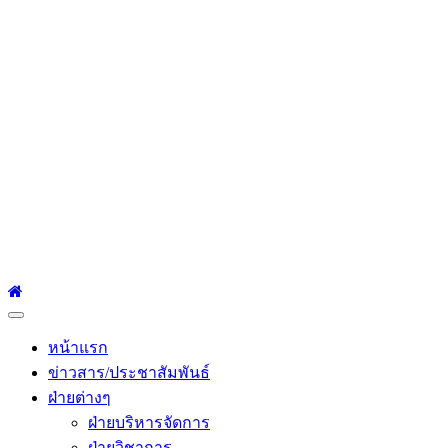
โรงเรียนเซนต์หลุยส์
ศึกษา
โรงเรียนเซนต์หลุยส์ศึกษา 23 ถนนสาทรใต้ แขวงยานนาวา เขต
สาทร กรุงเทพมหานคร 10120 Tel:0-2212-4500-1, 0-2672-3408
Fax:0-2672-3409
Primary
Menu
หน้าแรก
ข่าวสาร/ประชาสัมพันธ์
ฝ่ายต่างๆ
ฝ่ายบริหารจัดการ
ฝ่ายวิชาการ