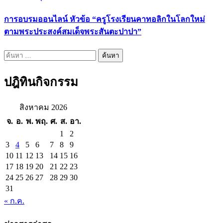
การอบรมออนไลน์ หัวข้อ “ครูโรงเรียนคาทอลิกในโลกใหม่
ตามพระประสงค์สมเด็จพระสันตะปาปา”
ค้นหา
สำหรับ:
ปฎิทินกิจกรรม
สิงหาคม 2026
จ.
อ.
พ.
พฤ.
ศ.
ส.
อา.
1
2
3
4
5
6
7
8
9
10
11
12
13
14
15
16
17
18
19
20
21
22
23
24
25
26
27
28
29
30
31
« ก.ค.