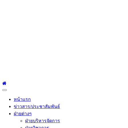
โรงเรียนเซนต์หลุยส์
ศึกษา
โรงเรียนเซนต์หลุยส์ศึกษา 23 ถนนสาทรใต้ แขวงยานนาวา เขต
สาทร กรุงเทพมหานคร 10120 Tel:0-2212-4500-1, 0-2672-3408
Fax:0-2672-3409
Primary
Menu
หน้าแรก
ข่าวสาร/ประชาสัมพันธ์
ฝ่ายต่างๆ
ฝ่ายบริหารจัดการ
ฝ่ายวิชาการ