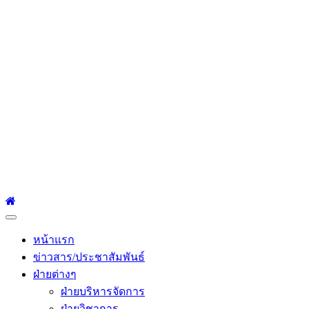
โรงเรียนเซนต์หลุยส์
ศึกษา
โรงเรียนเซนต์หลุยส์ศึกษา 23 ถนนสาทรใต้ แขวงยานนาวา เขต
สาทร กรุงเทพมหานคร 10120 Tel:0-2212-4500-1, 0-2672-3408
Fax:0-2672-3409
Primary
Menu
หน้าแรก
ข่าวสาร/ประชาสัมพันธ์
ฝ่ายต่างๆ
ฝ่ายบริหารจัดการ
ฝ่ายวิชาการ