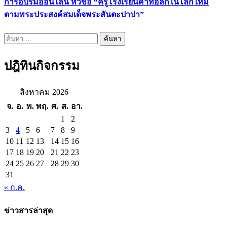
การอบรมออนไลน์ หัวข้อ “ครูโรงเรียนคาทอลิกในโลกใหม่
ตามพระประสงค์สมเด็จพระสันตะปาปา”
ค้นหา
สำหรับ:
ปฎิทินกิจกรรม
สิงหาคม 2026
จ.
อ.
พ.
พฤ.
ศ.
ส.
อา.
1
2
3
4
5
6
7
8
9
10
11
12
13
14
15
16
17
18
19
20
21
22
23
24
25
26
27
28
29
30
31
« ก.ค.
ข่าวสารล่าสุด