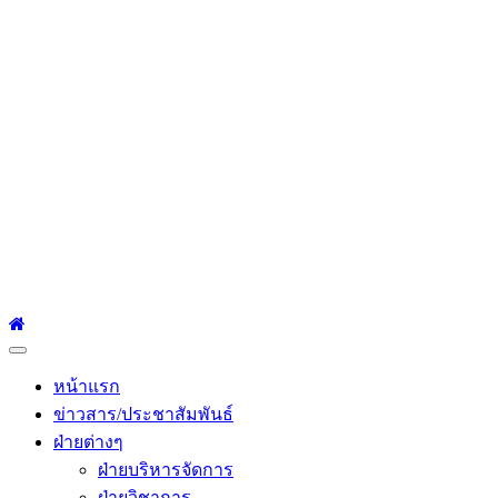
โรงเรียนเซนต์หลุยส์
ศึกษา
โรงเรียนเซนต์หลุยส์ศึกษา 23 ถนนสาทรใต้ แขวงยานนาวา เขต
สาทร กรุงเทพมหานคร 10120 Tel:0-2212-4500-1, 0-2672-3408
Fax:0-2672-3409
Primary
Menu
หน้าแรก
ข่าวสาร/ประชาสัมพันธ์
ฝ่ายต่างๆ
ฝ่ายบริหารจัดการ
ฝ่ายวิชาการ