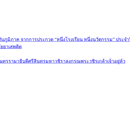
ดับภูมิภาค จากการประกวด “หนึ่งโรงเรียน หนึ่งนวัตกรรม” ประจำป
ัยยาเสพติด
รามาธิบดีศรีสินทรมหาวชิราลงกรณพระวชิรเกล้าเจ้าอยู่ห้ว
ร กรุงเทพมหานคร 10120 Tel:0-2212-4500-1, 0-2672-3408 Fax:0