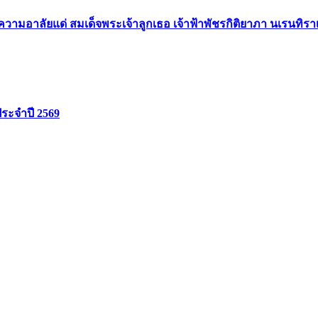
ามอาลัยแด่ สมเด็จพระเจ้าลูกเธอ เจ้าฟ้าพัชรกิติยาภา นเรนทิร
ประจำปี 2569