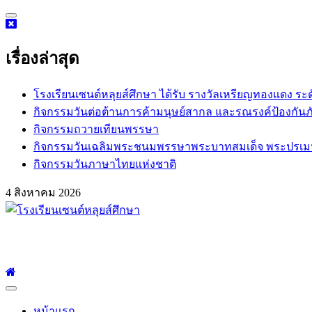
Skip
to
content
เรื่องล่าสุด
โรงเรียนเซนต์หลุยส์ศึกษา ได้รับ รางวัลเหรียญทองแดง ระ
กิจกรรม​วันต่อต้านการค้ามนุษย์สากล และรณรงค์ป้องกันภ
กิจกรรมถวายเทียนพรรษา
กิจกรรมวันเฉลิมพระชนมพรรษาพระบาทสมเด็จ พระปรเมนทร
กิจกรรมวันภาษาไทยแห่งชาติ
4 สิงหาคม 2026
โรงเรียนเซนต์หลุยส์ศึกษา
โรงเรียนเซนต์หลุยส์ศึกษา 23 ถนนสาทรใต้ แขวงยานนาวา เขตสาท
Primary
Menu
หน้าแรก