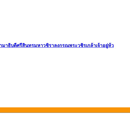
ธิบดีศรีสินทรมหาวชิราลงกรณพระวชิรเกล้าเจ้าอยู่ห้ว