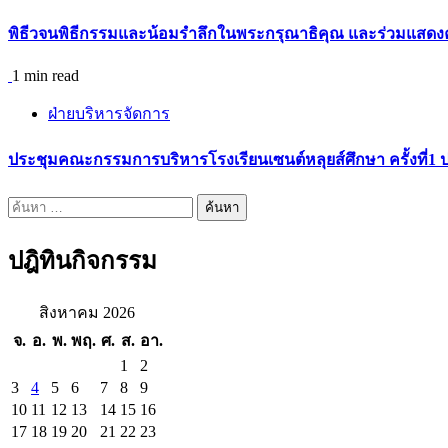
พิธีวจนพิธีกรรมและน้อมรำลึกในพระกรุณาธิคุณ และร่วมแสดงคว
1 min read
ฝ่ายบริหารจัดการ
ประชุมคณะกรรมการบริหารโรงเรียนเซนต์หลุยส์ศึกษา ครั้งที่1 
ค้นหา
สำหรับ:
ปฎิทินกิจกรรม
สิงหาคม 2026
จ.
อ.
พ.
พฤ.
ศ.
ส.
อา.
1
2
3
4
5
6
7
8
9
10
11
12
13
14
15
16
17
18
19
20
21
22
23