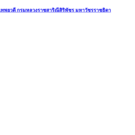
าเทพยวดี กรมหลวงราชสาริณีสิริพัชร มหาวัชรราชธิดา