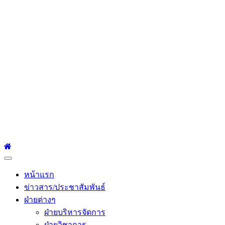
โรงเรียนเซนต์หลุยส์
ศึกษา
โรงเรียนเซนต์หลุยส์ศึกษา 23 ถนนสาทรใต้ แขวงยานนาวา เขต
สาทร กรุงเทพมหานคร 10120 Tel:0-2212-4500-1, 0-2672-3408
Fax:0-2672-3409
Primary
Menu
หน้าแรก
ข่าวสาร/ประชาสัมพันธ์
ฝ่ายต่างๆ
ฝ่ายบริหารจัดการ
ฝ่ายวิชาการ