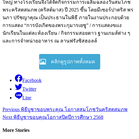
ใหญ่ ทางโรงเรียนจึงได้จัดกิจกรรมการเฉลิมฉลองวันสมโภช
พระคริสตสมภพ (คริสต์มาส) ปี 2025 ขึ้น โดยมีเซอร์ปาตริส พร
นภา ปรัชญาคุณ เป็นประธานในพิธี ภายในงานประกอบด้วย
การแสดง “การบังเกิดของพระกุมารเยซู” / การแสดงขแง
นักเรียนในแต่ละห้องเรียน / กิจกรรมสอยดาว ฐานเกมส์ต่าง ๆ
และการจำหน่ายอาหาร ณ ลานฟรังซิสฮอลล์
คลิกดูรูปภาพทั้งหมด
Facebook
Twitter
Line
Continue
Previous
พิธีบูชาขอบพระคุณ โอกาสสมโภชวันคริสตสมภพ
Reading
Next
พิธีบูชาขอบคุณโอกาสปิดปีการศึกษา 2568
More Stories