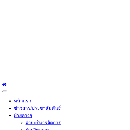
โรงเรียนเซนต์หลุยส์
ศึกษา
โรงเรียนเซนต์หลุยส์ศึกษา 23 ถนนสาทรใต้ แขวงยานนาวา เขต
สาทร กรุงเทพมหานคร 10120 Tel:0-2212-4500-1, 0-2672-3408
Fax:0-2672-3409
Primary
Menu
หน้าแรก
ข่าวสาร/ประชาสัมพันธ์
ฝ่ายต่างๆ
ฝ่ายบริหารจัดการ
ฝ่ายวิชาการ