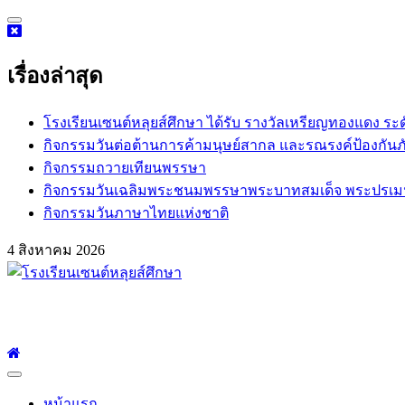
Skip
to
content
เรื่องล่าสุด
โรงเรียนเซนต์หลุยส์ศึกษา ได้รับ รางวัลเหรียญทองแดง ระ
กิจกรรม​วันต่อต้านการค้ามนุษย์สากล และรณรงค์ป้องกันภ
กิจกรรมถวายเทียนพรรษา
กิจกรรมวันเฉลิมพระชนมพรรษาพระบาทสมเด็จ พระปรเมนทร
กิจกรรมวันภาษาไทยแห่งชาติ
4 สิงหาคม 2026
โรงเรียนเซนต์หลุยส์ศึกษา
โรงเรียนเซนต์หลุยส์ศึกษา 23 ถนนสาทรใต้ แขวงยานนาวา เขตสาท
Primary
Menu
หน้าแรก