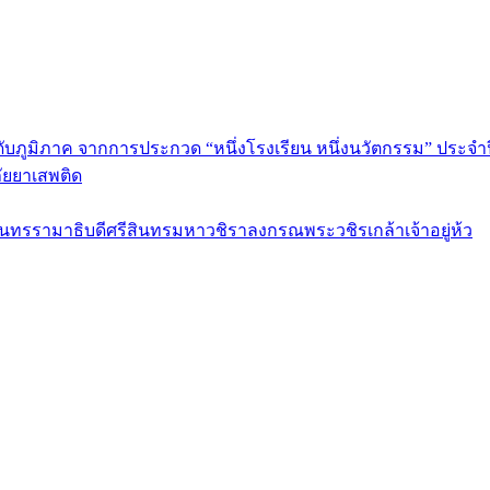
ดับภูมิภาค จากการประกวด “หนึ่งโรงเรียน หนึ่งนวัตกรรม” ประจำป
ัยยาเสพติด
รามาธิบดีศรีสินทรมหาวชิราลงกรณพระวชิรเกล้าเจ้าอยู่ห้ว
ร กรุงเทพมหานคร 10120 Tel:0-2212-4500-1, 0-2672-3408 Fax:0