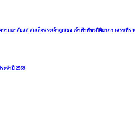
ามอาลัยแด่ สมเด็จพระเจ้าลูกเธอ เจ้าฟ้าพัชรกิติยาภา นเรนทิร
ประจำปี 2569