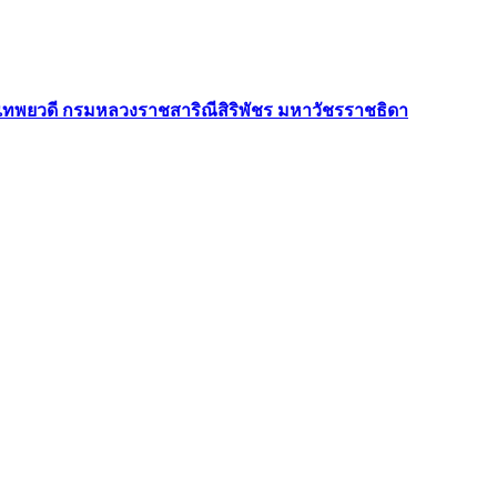
าเทพยวดี กรมหลวงราชสาริณีสิริพัชร มหาวัชรราชธิดา