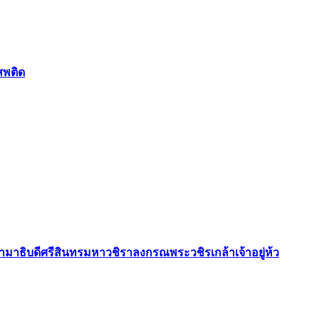
สพติด
ธิบดีศรีสินทรมหาวชิราลงกรณพระวชิรเกล้าเจ้าอยู่ห้ว