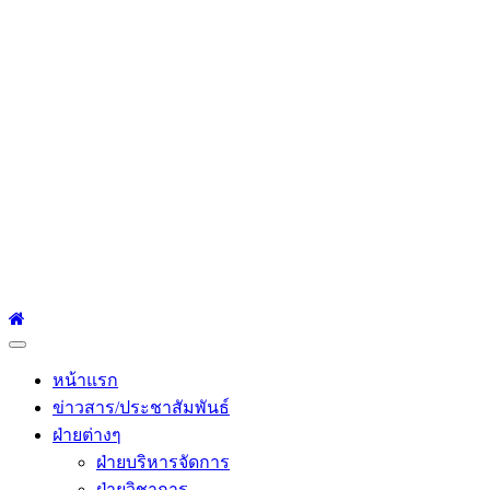
โรงเรียนเซนต์หลุยส์
ศึกษา
โรงเรียนเซนต์หลุยส์ศึกษา 23 ถนนสาทรใต้ แขวงยานนาวา เขต
สาทร กรุงเทพมหานคร 10120 Tel:0-2212-4500-1, 0-2672-3408
Fax:0-2672-3409
Primary
Menu
หน้าแรก
ข่าวสาร/ประชาสัมพันธ์
ฝ่ายต่างๆ
ฝ่ายบริหารจัดการ
ฝ่ายวิชาการ